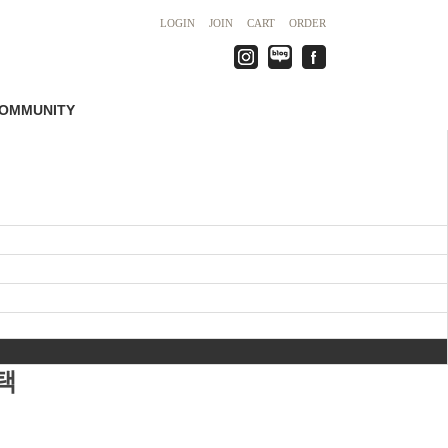
LOGIN
JOIN
CART
ORDER
OMMUNITY
택