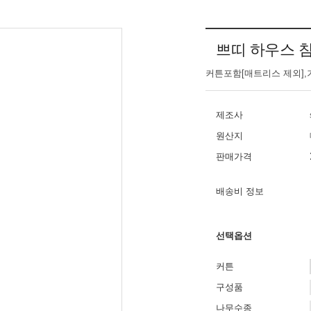
쁘띠 하우스 침
커튼포함[매트리스 제외],
제조사
원산지
판매가격
배송비 정보
선택옵션
커튼
구성품
나무수종