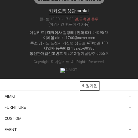
카카오톡 상담 aimkit
월~토 10:00 ~ 17:00
일,공휴일 휴무
(이외시간 방문예약 가능)
아임키트
|
대표이사
김경래
|
전화
031-543-9542
이메일
aimkit1760@naver.com
주소
경기도 포천시 가산면 정금로 473번길 130
사업자 등록번호
132-25-80380
통신판매업신고번호
제2012-경기남양주-0055호
Copyright © 아임키트. All Rights Reserved.
회원가입
AIMKIT
+
FURNITURE
+
CUSTOM
EVENT
+