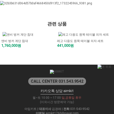
관련 상품
앤비 벙커 계단 침대
레고 다용도 원목 테이블 의자 세트
1,760,000원
441,000원
CALL CENTER 031.543.9542
카카오톡 상담 aimkit
월~토 10:00 ~ 17:00
일,공휴일 휴무
(이외시간 방문예약 가능)
아임키트
|
대표이사
김경래
|
전화
031-543-9542
이메일
aimkit1760@naver.com