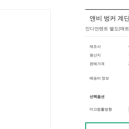
앤비 벙커 계
인디언텐트 별도[매트
제조사
원산지
판매가격
배송비 정보
선택옵션
미끄럼틀방향