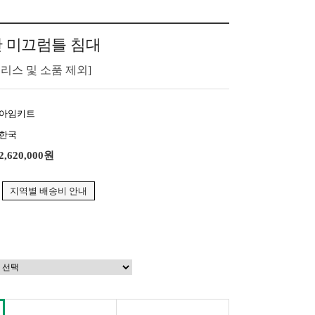
단 미끄럼틀 침대
리스 및 소품 제외]
아임키트
한국
2,620,000원
지역별 배송비 안내