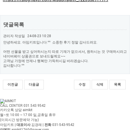
댓글목록
관리자
작성일
24-08-23 10:28
안녕하세요. 아임키트입니다.^^ 소중한 후기 정말 감사드려요.
어떤 선물을 받고 싶어하시는지 따로 기재가 없으셔서, 원하시는 것 구매하시라고
네이버페이 상품권으로 보내드릴께요~~
고객님 가정에 언제나 행복만 가득하시길 바라겠습니다.
감사합니다.^^
이전글
다음글
수정
삭제
목록
CALL CENTER 031.543.9542
카카오톡 상담 aimkit
월~토 10:00 ~ 17:00
일,공휴일 휴무
(이외시간 방문예약 가능)
아임키트
|
대표이사
김경래
|
전화
031-543-9542
이메일
aimkit1760@naver.com