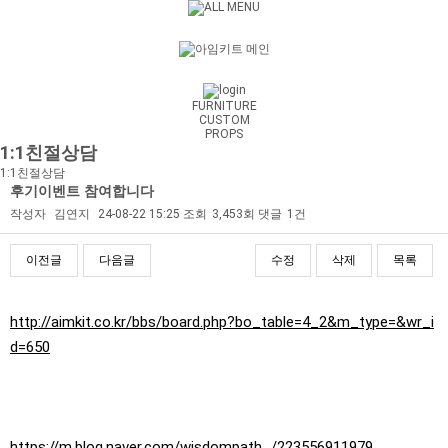
FURNITURE
CUSTOM
PROPS
1:1친절상담
1:1친절상담
후기이벤트 참여합니다
작성자
김연지
24-08-22 15:25
조회
3,453회
댓글
1건
이전글
다음글
수정
삭제
목록
본문
http://aimkit.co.kr/bbs/board.php?bo_table=4_2&m_type=&wr_i
d=650
https://m.blog.naver.com/wisdompath_/223556911979