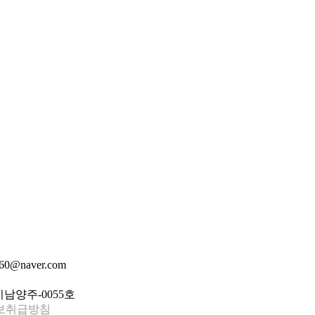
60@naver.com
남양주-0055호
보취급방침