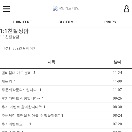
FURNITURE
CUSTOM
PROPS
1:1친절상담
1:1친절상담
Total 382건
6 페이지
제목
날짜
엔비침대 가드 분리
3
11-24
재문의
1
11-09
주문제작문의드립니다.
1
11-07
후기가벤트 신청합니다~
1
09-26
후기 이벤트 참여합니다^^
1
08-30
주문제작 도면을 받아볼 수 있을까요?
1
08-24
후기이벤트요~~
1
07-28