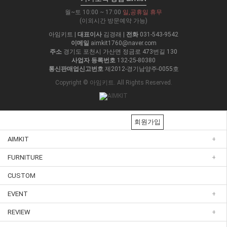
월~토 10:00 ~ 17:00
일,공휴일 휴무
(이외시간 방문예약 가능)
아임키트
|
대표이사
김경래
|
전화
031-543-9542
이메일
aimkit1760@naver.com
주소
경기도 포천시 가산면 정금로 473번길 130
사업자 등록번호
132-25-80380
통신판매업신고번호
제2012-경기남양주-0055호
Copyright © 아임키트. All Rights Reserved.
회원가입
AIMKIT
+
FURNITURE
+
CUSTOM
EVENT
+
REVIEW
+