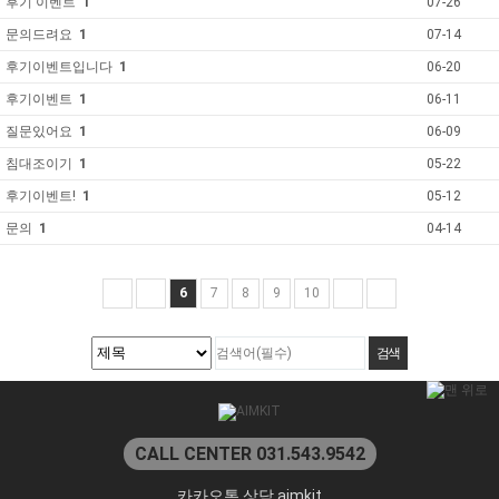
후기 이벤트
1
07-26
문의드려요
1
07-14
후기이벤트입니다
1
06-20
후기이벤트
1
06-11
질문있어요
1
06-09
침대조이기
1
05-22
후기이벤트!
1
05-12
문의
1
04-14
6
7
8
9
10
CALL CENTER 031.543.9542
카카오톡 상담 aimkit