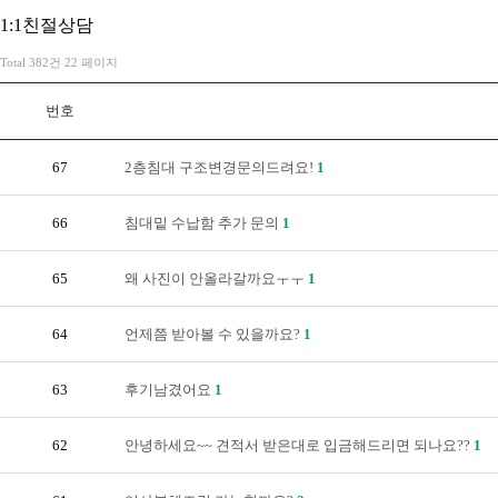
1:1친절상담
Total 382건
22 페이지
번호
67
2층침대 구조변경문의드려요!
1
66
침대밑 수납함 추가 문의
1
65
왜 사진이 안올라갈까요ㅜㅜ
1
64
언제쯤 받아볼 수 있을까요?
1
63
후기남겼어요
1
62
안녕하세요~~ 견적서 받은대로 입금해드리면 되나요??
1