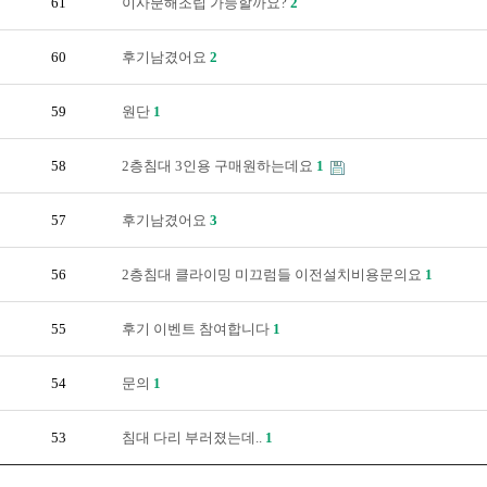
61
이사분해조립 가능할까요?
2
60
후기남겼어요
2
59
원단
1
58
2층침대 3인용 구매원하는데요
1
57
후기남겼어요
3
56
2층침대 클라이밍 미끄럼들 이전설치비용문의요
1
55
후기 이벤트 참여합니다
1
54
문의
1
53
침대 다리 부러졌는데..
1