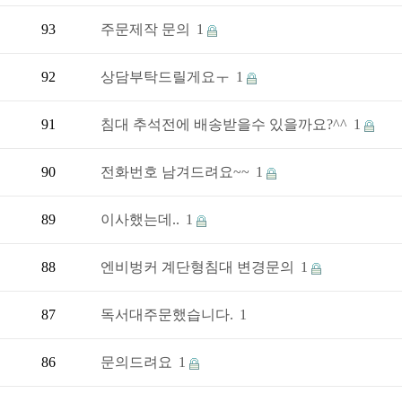
93
주문제작 문의
1
92
상담부탁드릴게요ㅜ
1
91
침대 추석전에 배송받을수 있을까요?^^
1
90
전화번호 남겨드려요~~
1
89
이사했는데..
1
88
엔비벙커 계단형침대 변경문의
1
87
독서대주문했습니다.
1
86
문의드려요
1