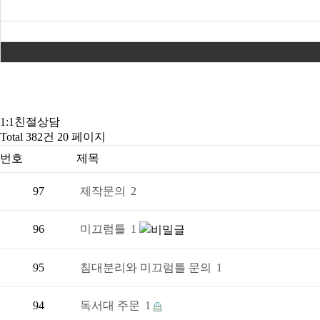
1:1친절상담
Total 382건
20 페이지
번호
제목
97
제작문의
2
96
미끄럼틀
1
95
침대분리와 미끄럼틀 문의
1
94
독서대 주문
1