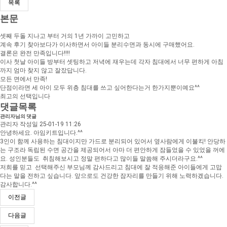
목록
본문
셋째 두돌 지나고 부터 거의 1년 가까이 고민하고
계속 후기 찾아보다가 이사하면서 아이들 분리수면과 동시에 구매했어요.
결론은 완전 만족입니다!!!!
이사 첫날 아이들 방부터 셋팅하고 저녁에 재우는데 각자 침대에서 너무 편하게 아침
까지 엄마 찾지 않고 잘잤답니다.
모든 면에서 만족!
단점이라면 세 아이 모두 위층 침대를 쓰고 싶어한다는거 한가지뿐이예요^^
최고의 선택입니다
댓글목록
관리자님의 댓글
관리자
작성일
25-01-19 11:26
안녕하세요. 아임키트입니다.^^
3인이 함께 사용하는 침대이지만 가드로 분리되어 있어서 옆사람에게 이불킥! 안당하
는 구조라 독립된 수면 공간을 제공되어서 아마 더 편안하게 잠들었을 수 있었을 꺼에
요. 성인분들도 취침해보시고 정말 편하다고 많이들 말씀해 주시더라구요.^^
저희를 믿고 선택해주신 부모님께 감사드리고 침대에 잘 적응해준 아이들에게 고맙
다는 말을 전하고 싶습니다. 앞으로도 건강한 잠자리를 만들기 위해 노력하겠습니다.
감사합니다.^^
이전글
다음글