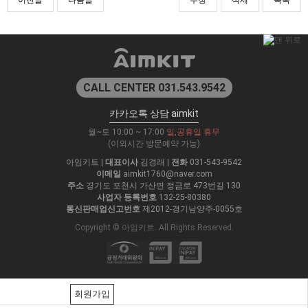
CALL CENTER 031.543.9542
카카오톡 상담 aimkit
월~토 10:00 ~ 17:00
일,공휴일 휴무
(이외시간 방문예약 가능)
아임키트
|
대표이사
김경래
|
전화
031-543-9542
이메일
aimkit1760@naver.com
주소
경기도 포천시 가산면 정금로 473번길 130
사업자 등록번호
132-25-80380
통신판매업신고번호
제2012-경기남양주-0055호
Copyright © 아임키트. All Rights Reserved.
회원가입