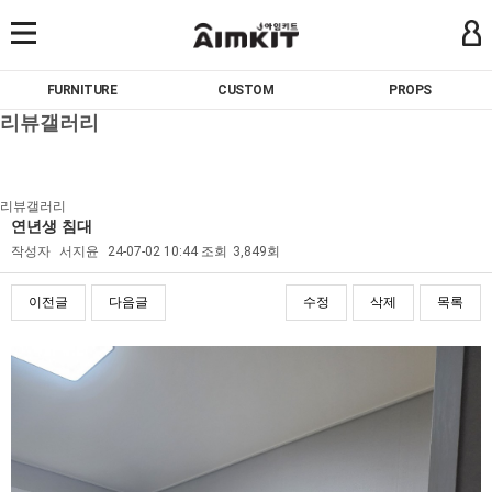
FURNITURE
CUSTOM
PROPS
리뷰갤러리
리뷰갤러리
연년생 침대
작성자
서지윤
24-07-02 10:44
조회
3,849회
이전글
다음글
수정
삭제
목록
본문