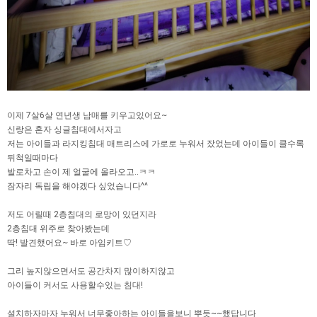
이제 7살6살 연년생 남매를 키우고있어요~
신랑은 혼자 싱글침대에서자고
저는 아이들과 라지킹침대 매트리스에 가로로 누워서 잤었는데 아이들이 클수록
뒤척일때마다
발로차고 손이 제 얼굴에 올라오고..ㅋㅋ
잠자리 독립을 해야겠다 싶었습니다^^
저도 어릴때 2층침대의 로망이 있던지라
2층침대 위주로 찾아봤는데
딱! 발견했어요~ 바로 아임키트♡
그리 높지않으면서도 공간차지 많이하지않고
아이들이 커서도 사용할수있는 침대!
설치하자마자 누워서 너무좋아하는 아이들을보니 뿌듯~~했답니다