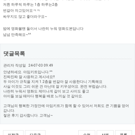
저흰 하루씩 하루는 1층 하루는2층
번갈아 자고있어요ㅋㅋ
싸우지도 않고 좋더라구요~
밤에 영화볼땐 둘이서 나란히 누워 영화도본답니다
넘넘 만족해요~^^
댓글목록
관리자
작성일
24-07-03 09:49
안녕하세요. 아임키트입니다.^^
진짜진짜 잘 사용하고 계시네요!!
두 아이가 규칙을 지켜 1.2층을 번갈아 잘 사용한다니 기특해요
사실 이것도 그리 쉬운 건 아닌데 잘 키우셨어요. 완전 부럽습니다.
나란히 누워서 영화도 제미나게 같이 보고 사이도 좋고
아이들 보실 때마다 행복을 배로 느끼실 것 같아요.
고객님의 행복한 가정안에 아임키트가 함께 할 수 있어서 저희도 큰 기쁨을 얻어
갑니다.
젛은 후기 감사합니다. 고객님~
이전글
다음글
수정
삭제
목록