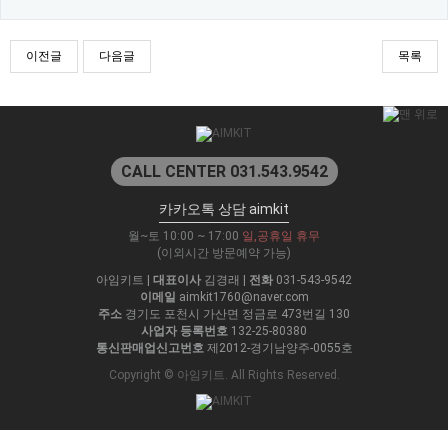
이전글
다음글
목록
CALL CENTER 031.543.9542
카카오톡 상담 aimkit
월~토 10:00 ~ 17:00
일,공휴일 휴무
(이외시간 방문예약 가능)
아임키트
|
대표이사
김경래
|
전화
031-543-9542
이메일
aimkit1760@naver.com
주소
경기도 포천시 가산면 정금로 473번길 130
사업자 등록번호
132-25-80380
통신판매업신고번호
제2012-경기남양주-0055호
Copyright © 아임키트. All Rights Reserved.