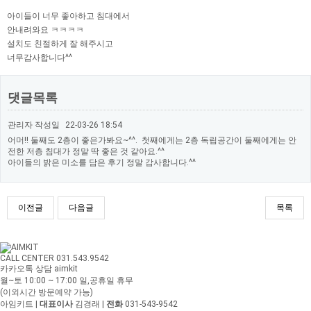
아이들이 너무 좋아하고 침대에서
안내려와요 ㅋㅋㅋㅋ
설치도 친절하게 잘 해주시고
너무감사합니다^^
댓글목록
관리자
작성일
22-03-26 18:54
어머!! 둘째도 2층이 좋은가봐요~^^. 첫째에게는 2층 독립공간이 둘째에게는 안
전한 저층 침대가 정말 딱 좋은 것 같아요.^^
아이들의 밝은 미소를 담은 후기 정말 감사합니다.^^
이전글
다음글
목록
CALL CENTER 031.543.9542
카카오톡 상담 aimkit
월~토 10:00 ~ 17:00
일,공휴일 휴무
(이외시간 방문예약 가능)
아임키트
|
대표이사
김경래
|
전화
031-543-9542