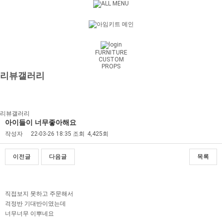
FURNITURE
CUSTOM
PROPS
리뷰갤러리
리뷰갤러리
아이들이 너무좋아해요
작성자
22-03-26 18:35
조회
4,425회
이전글
다음글
목록
본문
직접보지 못하고 주문해서
걱정반 기대반이였는데
너무너무 이뿌네요