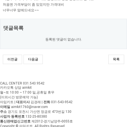
처음엔 가격부담이 좀 있었지만 가격대비
너무너무 맘에드네요~~
댓글목록
등록된 댓글이 없습니다.
이전글
다음글
목록
CALL CENTER 031.543.9542
카카오톡 상담 aimkit
월~토 10:00 ~ 17:00
일,공휴일 휴무
(이외시간 방문예약 가능)
아임키트
|
대표이사
김경래
|
전화
031-543-9542
이메일
aimkit1760@naver.com
주소
경기도 포천시 가산면 정금로 473번길 130
사업자 등록번호
132-25-80380
통신판매업신고번호
제2012-경기남양주-0055호
Copyright © 아임키트. All Rights Reserved.