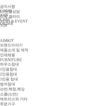
공지사항
LOGIN
1:1친절상담
JOIN
리뷰 갤러리
CART
NEWs & EVENT
ORDER
TOP
AIMKIT
브랜드이야기
제품소개 및 제작
인재채용
FURNITURE
하우스침대
1인용침대
2인용침대
3인용 침대
벙커침대
선반,책장,책상
소품(소반)
매트리스외 기타
주문가구