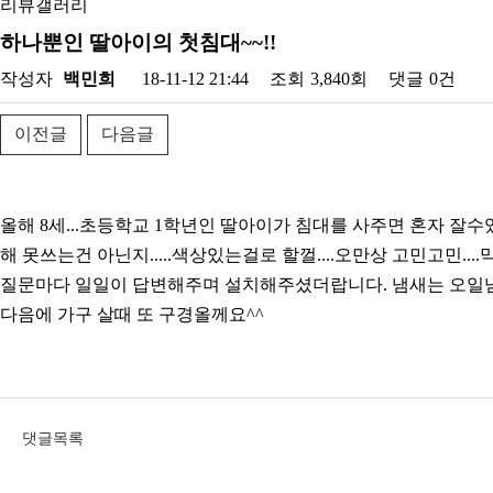
리뷰갤러리
하나뿐인 딸아이의 첫침대~~!!
작성자
백민희
18-11-12 21:44
조회
3,840회
댓글
0건
이전글
다음글
올해 8세...초등학교 1학년인 딸아이가 침대를 사주면 혼자 잘수
해 못쓰는건 아닌지.....색상있는걸로 할껄....오만상 고민고민
질문마다 일일이 답변해주며 설치해주셨더랍니다. 냄새는 오일냄새
다음에 가구 살때 또 구경올께요^^
댓글목록