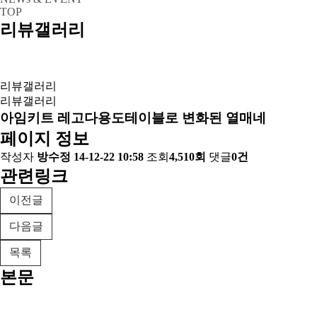
TOP
리뷰갤러리
리뷰갤러리
리뷰갤러리
아임키트 레고다용도테이블로 변화된 열매네
페이지 정보
작성자
방수정
14-12-22 10:58
조회
4,510회
댓글
0건
관련링크
이전글
다음글
목록
본문