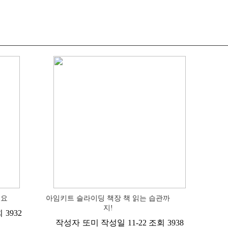
져요
아임키트 슬라이딩 책장 책 읽는 습관까
지!
회
3932
작성자
또미
작성일
11-22
조회
3938