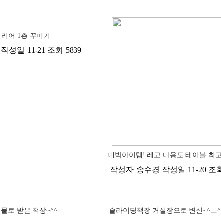
리어 1층 꾸미기
작성일
11-21
조회
5839
대박아이템! 레고 다용도 테이블 최
작성자
송수경
작성일
11-20
조
물로 받은 책상~^^
슬라이딩책장 거실장으로 변신~^ㅡ^