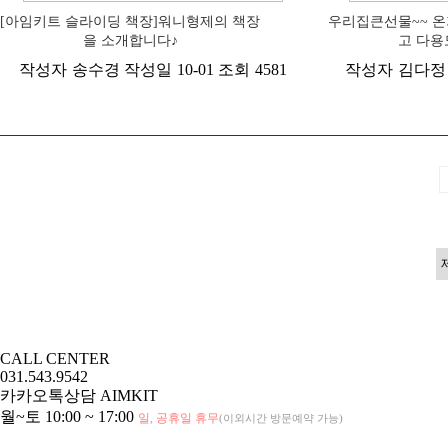
[아임키트 슬라이딩 책장]워니형제의 책장
우리집큰선물~~ 온
을 소개합니다♪
고 다용
작성자
송수경
작성일
10-01
조회
4581
작성자
김다정
CALL CENTER
031.543.9542
카카오톡상담
AIMKIT
월~토 10:00 ~ 17:00
일, 공휴일 휴무
(이외시간 방문예약 가능)