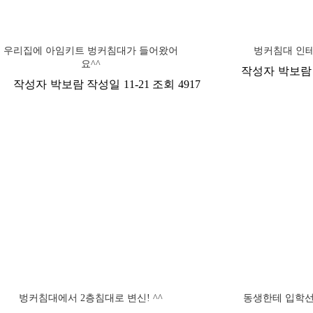
우리집에 아임키트 벙커침대가 들어왔어
벙커침대 인테
요^^
작성자
박보람
작성자
박보람
작성일
11-21
조회
4917
벙커침대에서 2층침대로 변신! ^^
동생한테 입학선