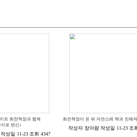
키트 회전책장과 함께
회전책장이 온 뒤 자연스레 책과 친해
이로 변신♪
작성자
장아람
작성일
11-23
조
작성일
11-23
조회
4347