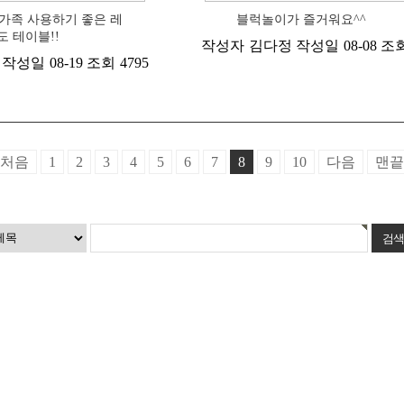
가족 사용하기 좋은 레
블럭놀이가 즐거워요^^
도 테이블!!
작성자
김다정
작성일
08-08
조
작성일
08-19
조회
4795
처음
1
2
3
4
5
6
7
8
9
10
다음
맨끝