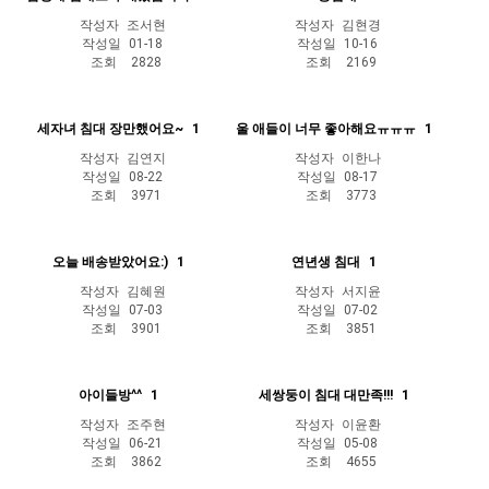
작성자
조서현
작성자
김현경
작성일
01-18
작성일
10-16
조회
2828
조회
2169
세자녀 침대 장만했어요~
1
울 애들이 너무 좋아해요ㅠㅠㅠ
1
작성자
김연지
작성자
이한나
작성일
08-22
작성일
08-17
조회
3971
조회
3773
오늘 배송받았어요:)
1
연년생 침대
1
작성자
김혜원
작성자
서지윤
작성일
07-03
작성일
07-02
조회
3901
조회
3851
아이들방^^
1
세쌍둥이 침대 대만족!!!
1
작성자
조주현
작성자
이윤환
작성일
06-21
작성일
05-08
조회
3862
조회
4655