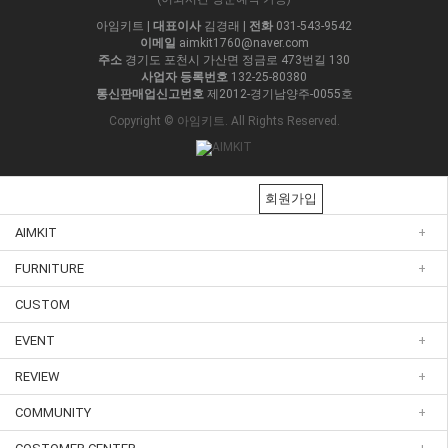
아임키트
|
대표이사
김경래
|
전화
031-543-9542
이메일
aimkit1760@naver.com
주소
경기도 포천시 가산면 정금로 473번길 130
사업자 등록번호
132-25-80380
통신판매업신고번호
제2012-경기남양주-0055호
Copyright © 아임키트. All Rights Reserved.
회원가입
AIMKIT
+
FURNITURE
+
CUSTOM
EVENT
+
REVIEW
+
COMMUNITY
+