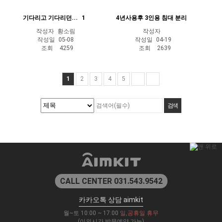
기다리고 기다리던...
1
4년사용후 3인용 침대 분리
작성자
황소림
작성자
작성일
05-08
작성일
04-19
조회
4259
조회
2639
1
2
3
4
5
CALL CENTER 031.543.9542
카카오톡 상담 aimkit
월~토 10:00 ~ 17:00
일,공휴일 휴무
(이외시간 방문예약 가능)