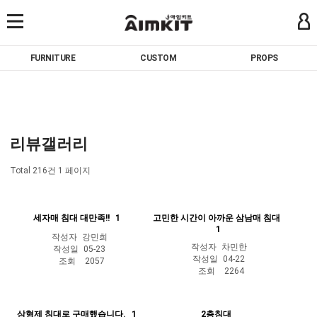
FURNITURE
CUSTOM
PROPS
리뷰갤러리
Total 216건
1 페이지
세자매 침대 대만족!!
1
고민한 시간이 아까운 삼남매 침대
1
작성자
강민희
작성자
차민한
작성일
05-23
작성일
04-22
조회
2057
조회
2264
삼형제 침대로 구매했습니다.
1
2층침대