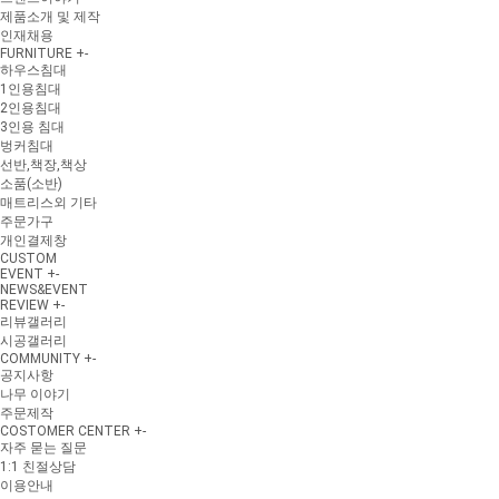
제품소개 및 제작
인재채용
FURNITURE
+
-
하우스침대
1인용침대
2인용침대
3인용 침대
벙커침대
선반,책장,책상
소품(소반)
매트리스외 기타
주문가구
개인결제창
CUSTOM
EVENT
+
-
NEWS&EVENT
REVIEW
+
-
리뷰갤러리
시공갤러리
COMMUNITY
+
-
공지사항
나무 이야기
주문제작
COSTOMER CENTER
+
-
자주 묻는 질문
1:1 친절상담
이용안내